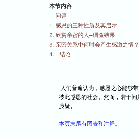
本节内容
问题
1. 感恩的三种性质及其启示
2. 欣赏亲密的人--调查结果
3. 亲密关系中何时会产生感激之情
4. 结论
​
人们普遍认为，感恩之心能够带
彼此感恩的社会。然而，若干问
质疑。 ​
本页末尾有图表和注释。