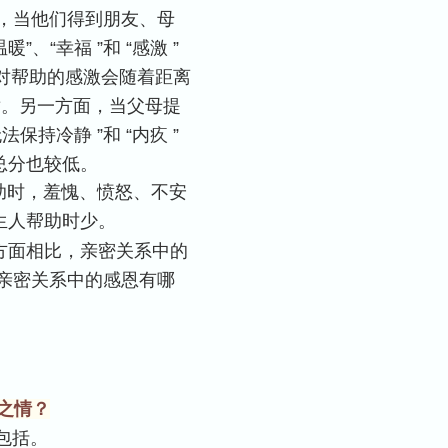
比，当他们得到朋友、母
”、“幸福 ”和 “感激 ”
“对帮助的感激会随着距离
盾。另一方面，当父母提
法保持冷静 ”和 “内疚 ”
总分也较低。
时，羞愧、愤怒、不安
陌生人帮助时少。
方面相比，亲密关系中的
，亲密关系中的感恩有哪
激之情？
包括。