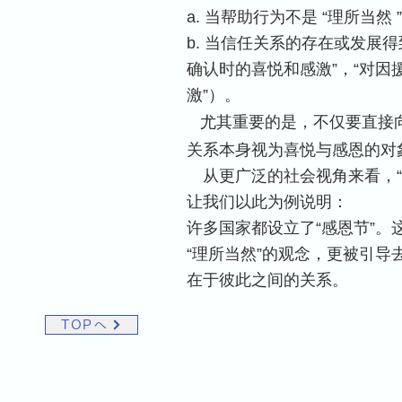
a. 当帮助行为不是 “理所当然
b. 当信任关系的存在或发展得
确认时的喜悦和感激”，“对因
激”）。
尤其重要的是，不仅要直接
关系本身视为喜悦与感恩的对
从更广泛的社会视角来看，“
让我们以此为例说明：
许多国家都设立了“感恩节”。
“理所当然”的观念，更被引导
在于彼此之间的关系。
TOPへ