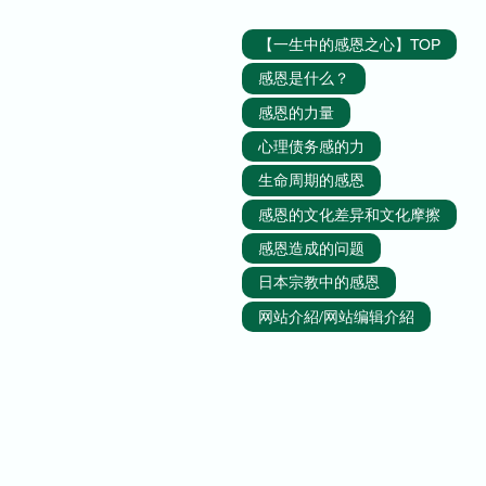
【一生中的感恩之心】TOP
感恩是什么？
感恩的力量
心理债务感的力
生命周期的感恩
感恩的文化差异和文化摩擦
感恩造成的问题
日本宗教中的感恩
网站介紹/网站编辑介紹