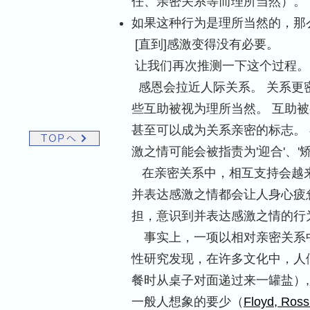
任、亲密关系等而理所当然）
如果这种行为是理所当然的，那
[直到]感激变得没有必要。
让我们再次推测一下这个过程。
感恩会拉近人际关系。 关系更
些互助被视为理所当然。 互助
甚至可以成为关系亲密的标志。
TOPへ
激之情可能会被指责为'迎合'、'
在亲密关系中，相互支持会越
并表达感激之情都会让人身心疲
担，意识到并表达感激之情的行
事实上，一项以相对亲密关系
性研究发现，在许多文化中，人
餐时从桌子对面递过来一罐盐）
一般人想象的要少（
Floyd, Ross