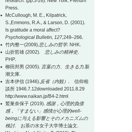
research.
(pp.3-26). New York: Plenum
Press.
McCullough, M. E., Kilpatrick,
S.,Emmons, R.A., & Larson, D. (2001).
Is gratitude a moral affect?
Psychological Bulletin, 127,
249–266.
竹内整一(2009).
悲しみの哲学.
NHK.
山折哲雄 (2002).
悲しみの精神史
.
PHP.
柳田邦男 (2005).
言葉の力、生きる力.
新
潮文庫.
吉本伊信 (1946).
反省（内観）.
信仰相
談所 1946.7.12downloaded
2011.8.29
http://www.naikan.jp/B4-2.html
鷲巣奈保子 (2019).
感謝，心理的負債
感，「すまない」感情が心理的well-
beingに与える影響とそのメカニズムの
検討.
お茶の水女子大学博士論文.