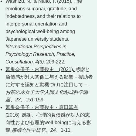
Washizu, N., & Naito, T. (2015). The
emotions sumanai, gratitude, and
indebtedness, and their relations to
interpersonal orientation and
psychological well-being among
Japanese university students.
International Perspectives in
Psychology: Research, Practice,
Consultation. 4(3),
209-222.
鷲巣奈保子・内藤俊史 (2021).
感謝と
負債感が対人関係に与える影響－援助者
に対する認知と動機づけに注目して－.
お茶の水女子大学人間文化創成科学論
叢、23、
151-159.
鷲巣奈保子・内藤俊史・原田真有
(2016).
感謝、心理的負債感が対人的志
向性および心理的well-beingに与える影
響.
感情心理学研究、24
、1-11.